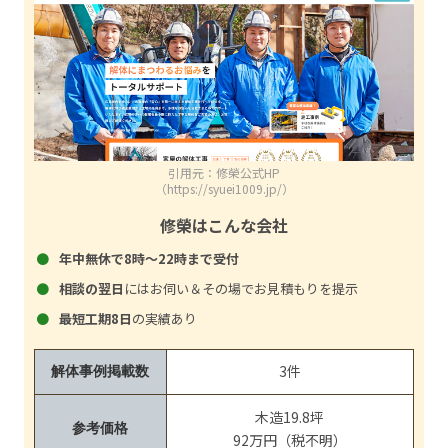
引用元：修榮公式HP
（https://syuei1009.jp/）
修榮はこんな会社
年中無休で8時～22時まで受付
相談の翌日
にはお伺い＆その場でお見積もりを提示
最短工期8日
の実績あり
3件
解体事例掲載数
木造19.8坪
参考価格
92万円（税不明）