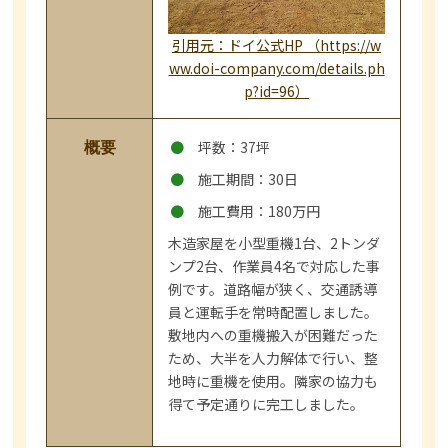
引用元：ドイ公式HP （https://w
ww.doi-company.com/details.ph
p?id=96）
坪数：37坪
概要
施工期間：30日
施工費用：180万円
木造家屋を小型重機1台、2トンダ
ンプ2台、作業員4名で対応した事
例です。道路幅が狭く、交通誘導
員と運転手を常時配置しました。
敷地内への重機搬入が困難だった
ため、大半を人力解体で行い、整
地時に重機を使用。隣家の協力も
得て予定通りに完工しました。