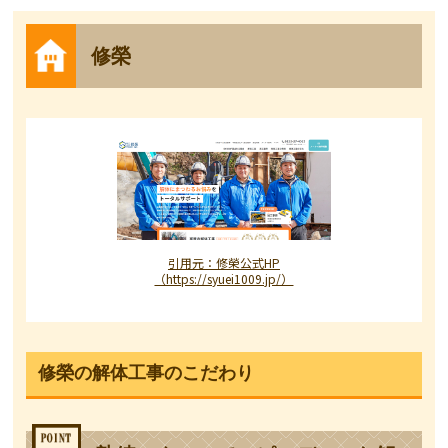
修榮
引用元：修榮公式HP
（https://syuei1009.jp/）
修榮の解体工事のこだわり