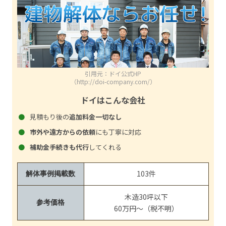
引用元：ドイ公式HP
（http://doi-company.com/）
ドイはこんな会社
見積もり後の
追加料金一切なし
市外や遠方からの依頼
にも丁寧に対応
補助金手続きも代行
してくれる
103件
解体事例掲載数
木造30坪以下
参考価格
60万円～（税不明）