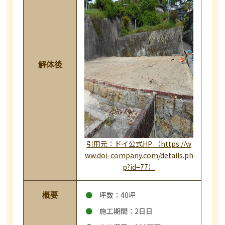
解体後
引用元：ドイ公式HP （https://w
ww.doi-company.com/details.ph
p?id=77）
坪数：40坪
概要
施工期間：2日日