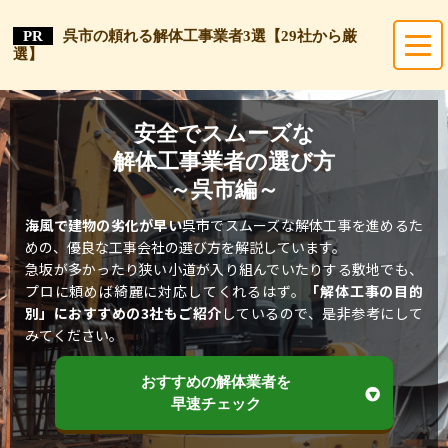
呉市の頼れる解体工事業者3選【29社から厳
選】
安全でスムーズな
解体工事業者の選び方
～呉市編～
海風で建物の劣化が早い
呉市でスムーズな解体工事を進めるた
めの、優良な工事会社の選び方を解説しています。
急坂が多かったり狭い小道が入り組んでいたりする敷地でも、
プロに頼めば綺麗に対応してくれるはず。
「解体工事の目的
別」におすすめの3社もご紹介
しているので、是非参考にして
みてください。
おすすめの解体業者を
早速チェック