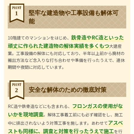
堅牢な建造物や工事設備も解体可
1
能
鉄骨造やRC造といった
10階建てのマンションをはじめ、
頑丈に作られた建造物の解体実績を多くもつ
大建産
業。工事設備の解体にも対応しており、半年以上前から廃材の
搬出方法など念入りな打ち合わせや準備を行ったうえで、連休
期間や夜間に対応しています。
安全な解体のための徹底対策
2
フロンガスの使用がな
RC造や鉄骨造などにも含まれる、
いかを現地調査
。解体工事着工前にも必ず確認をし、施工
アスベ
中に排出されないよう対策工事を施します。あわせて
ストも同様に、調査と対策を行ったうえで施工
を行