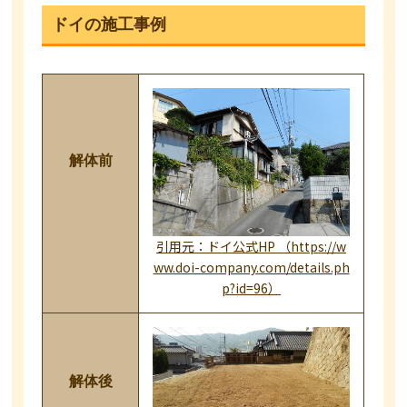
ドイの施工事例
解体前
引用元：ドイ公式HP （https://w
ww.doi-company.com/details.ph
p?id=96）
解体後