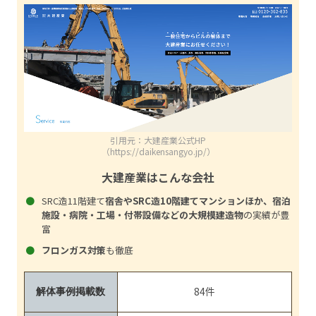
引用元：大建産業公式HP
（https://daikensangyo.jp/）
大建産業はこんな会社
SRC造11階建て
宿舎やSRC造10階建てマンションほか、宿泊
施設・病院・工場・付帯設備などの大規模建造物
の実績が豊
富
フロンガス対策
も徹底
84件
解体事例掲載数