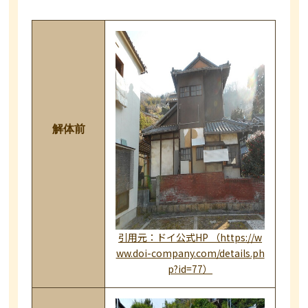
解体前
引用元：ドイ公式HP （https://w
ww.doi-company.com/details.ph
p?id=77）