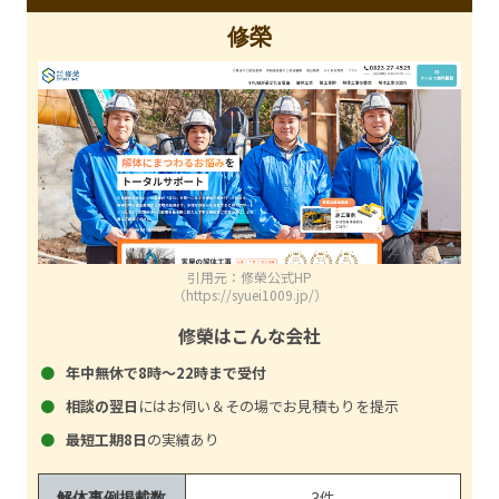
修榮
引用元：修榮公式HP
（https://syuei1009.jp/）
修榮はこんな会社
年中無休で8時～22時まで受付
相談の翌日
にはお伺い＆その場でお見積もりを提示
最短工期8日
の実績あり
3件
解体事例掲載数