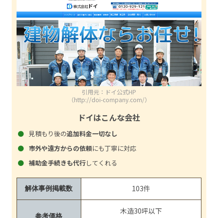
引用元：ドイ公式HP
（http://doi-company.com/）
ドイはこんな会社
見積もり後の
追加料金一切なし
市外や遠方からの依頼
にも丁寧に対応
補助金手続きも代行
してくれる
103件
解体事例掲載数
木造30坪以下
参考価格