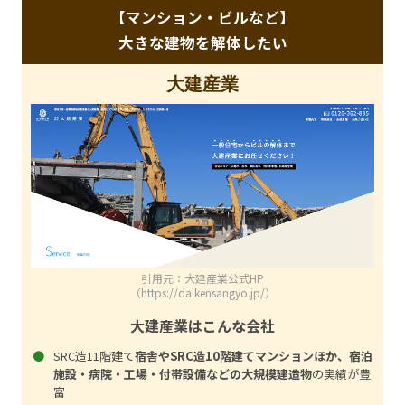
【マンション・ビルなど】
大きな建物を解体したい
大建産業
引用元：大建産業公式HP
（https://daikensangyo.jp/）
大建産業はこんな会社
SRC造11階建て
宿舎やSRC造10階建てマンションほか、宿泊
施設・病院・工場・付帯設備などの大規模建造物
の実績が豊
富