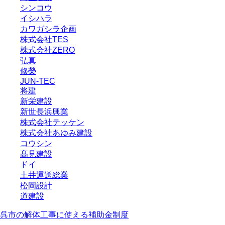
シンコウ
イシハラ
カワガシラ企画
株式会社TES
株式会社ZERO
弘真
修榮
JUN-TEC
将建
新栄建設
新世長浜興業
株式会社テッケン
株式会社あゆみ建設
コウシン
髙見建設
ドイ
土井運送総業
松岡設計
道建設
呉市の解体工事に使える補助金制度