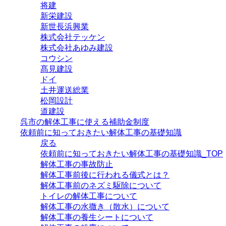
将建
新栄建設
新世長浜興業
株式会社テッケン
株式会社あゆみ建設
コウシン
髙見建設
ドイ
土井運送総業
松岡設計
道建設
呉市の解体工事に使える補助金制度
依頼前に知っておきたい解体工事の基礎知識
戻る
依頼前に知っておきたい解体工事の基礎知識_TOP
解体工事の事故防止
解体工事前後に行われる儀式とは？
解体工事前のネズミ駆除について
トイレの解体工事について
解体工事の水撒き（散水）について
解体工事の養生シートについて