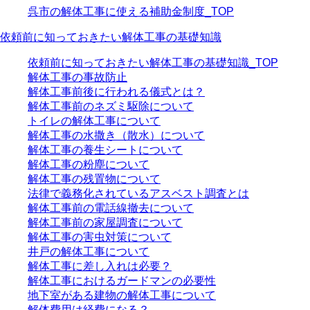
呉市の解体工事に使える補助金制度_TOP
依頼前に知っておきたい解体工事の基礎知識
依頼前に知っておきたい解体工事の基礎知識_TOP
解体工事の事故防止
解体工事前後に行われる儀式とは？
解体工事前のネズミ駆除について
トイレの解体工事について
解体工事の水撒き（散水）について
解体工事の養生シートについて
解体工事の粉塵について
解体工事の残置物について
法律で義務化されているアスベスト調査とは
解体工事前の電話線撤去について
解体工事前の家屋調査について
解体工事の害虫対策について
井戸の解体工事について
解体工事に差し入れは必要？
解体工事におけるガードマンの必要性
地下室がある建物の解体工事について
解体費用は経費になる？