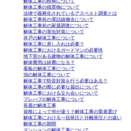
解体工事の粉塵について
解体工事の残置物について
法律で義務化されているアスベスト調査とは
解体工事前の電話線撤去について
解体工事前の家屋調査について
解体工事の害虫対策について
井戸の解体工事について
解体工事に差し入れは必要？
解体工事におけるガードマンの必要性
地下室がある建物の解体工事について
解体費用は経費になる？
看板の解体工事について
池の解体工事について
解体工事で防音対策を行う必要はある？
解体工事の際に必要な届出について
解体工事における立ち会いについて
プレハブの解体工事について
長屋の解体工事
資格によって何が違う？解体工事の業者選び
解体工事における一括発注と分離発注との違い
解体工事の期間
マンションの解体工事について