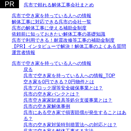
呉市で頼れる解体工事会社まとめ
呉市で空き家を持っている人への情報
解体工事に対応できる呉市の会社一覧
呉市の解体工事に使える補助金制度
依頼前に知っておきたい解体工事の基礎知識
呉市で利用できる！耐震改修等工事の補助金制度
【PR】インタビューで解決！解体工事のよくある質問
運営者情報
呉市で空き家を持っている人への情報
戻る
呉市で空き家を持っている人への情報_TOP
空き家を0円できる？0円物件とは
呉市ブロック塀等安全確保事業とは？
呉市の空き家バンクとは？
呉市空き家家財道具等処分支援事業とは？
呉市の空き家解体事例
呉市にある空き家で損害賠償が発生することはあ
る？
呉市の空き家対策特別措置法への対応とは？
呉市で空き家を解体工事する方法