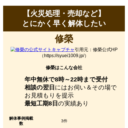
【火災処理・売却など】
とにかく早く解体したい
修榮
引用元：修榮公式HP
（https://syuei1009.jp/）
修榮はこんな会社
年中無休で8時～22時まで受付
相談の翌日
にはお伺い＆その場で
お見積もりを提示
最短工期8日
の実績あり
解体事例掲載
3件
数