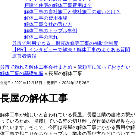
戸建て住宅の解体工事費用は？
解体工事の自社施工と他社施工の違いとは？
解体工事の費用相場
解体工事会社の選び方
解体工事のトラブル事例
解体工事の流れ
呉市で利用できる！耐震改修等工事の補助金制度
【PR】インタビューで解決！解体工事のよくある質問
運営者情報
呉市で頼れる解体工事会社まとめ
»
依頼前に知っておきたい
解体工事の基礎知識
»
長屋の解体工事
公開日：
2021年12月15日
｜更新日：
2024年12月26日
長屋の解体工事
解体工事が難しいと言われている長屋。長屋は隣の建物の繋が
っているため、隣接している壁の切り離しが作業の難易度をあ
げています。そこで、今回は長屋の解体工事にかかる費用や解
体工事で起こりがちなトラブル、業者の選び方などについてご