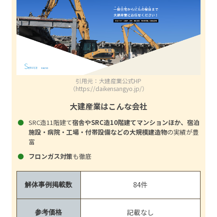
引用元：大建産業公式HP
（https://daikensangyo.jp/）
大建産業はこんな会社
SRC造11階建て
宿舎やSRC造10階建てマンションほか、宿泊
施設・病院・工場・付帯設備などの大規模建造物
の実績が豊
富
フロンガス対策
も徹底
84件
解体事例掲載数
記載なし
参考価格