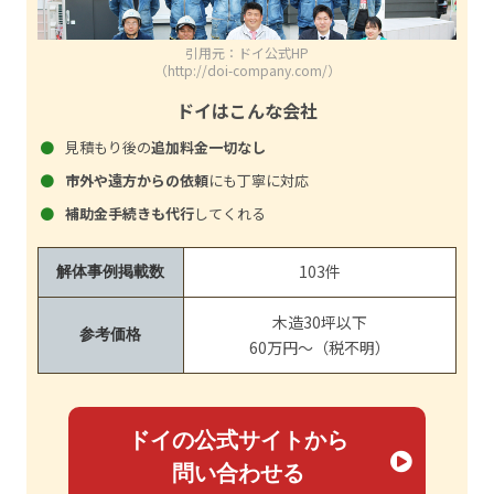
引用元：ドイ公式HP
（http://doi-company.com/）
ドイはこんな会社
見積もり後の
追加料金一切なし
市外や遠方からの依頼
にも丁寧に対応
補助金手続きも代行
してくれる
103件
解体事例掲載数
木造30坪以下
参考価格
60万円～（税不明）
ドイの公式サイトから
問い合わせる