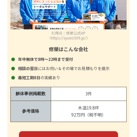
引用元：修榮公式HP
（https://syuei1009.jp/）
修榮はこんな会社
年中無休で8時～22時まで受付
相談の翌日
にはお伺い＆その場でお見積もりを提示
最短工期8日
の実績あり
3件
解体事例掲載数
木造19.8坪
参考価格
92万円（税不明）