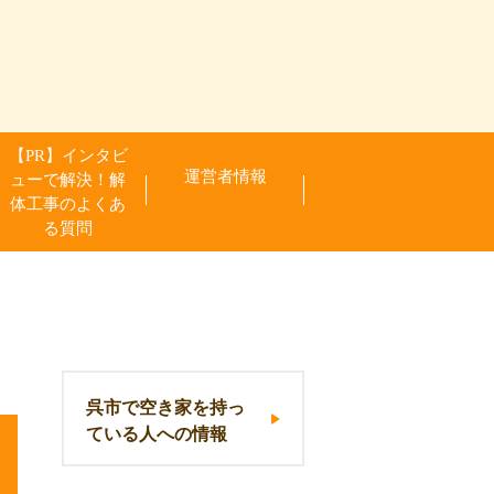
【PR】インタビ
運営者情報
ューで解決！解
体工事のよくあ
る質問
呉市で空き家を持っ
ている人への情報