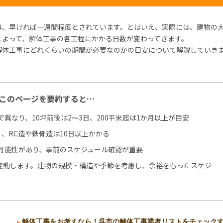
は、早ければ一週間程度とされています。とはいえ、実際には、建物の
によって、解体工事の各工程にかかる日数が変わってきます。
解体工事にどれくらいの期間が必要なのかの目安について解説していき
このページを要約すると…
異なり、10坪前後は2～3日、200平米超は1か月以上が目安
、RC造や鉄骨造は10日以上かかる
可能性があり、事前のスケジュール確認が重要
変動します。建物の規模・構造や季節を考慮し、余裕をもったスケジ
解体工事をお考えなら！呉市の解体工事業者リストをチェック