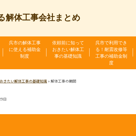
る解体工事会社まとめ
呉市の解体工事
依頼前に知って
呉市で利用でき
に使える補助金
おきたい解体工
る！耐震改修等
制度
事の基礎知識
工事の補助金制
度
おきたい解体工事の基礎知識
»
解体工事の期間
29日