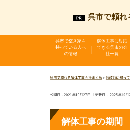
呉市で頼れ
呉市で空き家を
解体工事に対応
持っている人へ
できる呉市の会
の情報
社一覧
呉市で頼れる解体工事会社まとめ
»
依頼前に知って
公開日：
2021年10月27日
｜更新日：
2025年10月
解体工事の期間