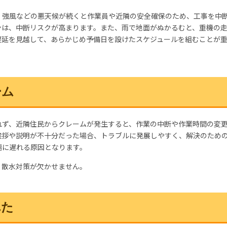
、強風などの悪天候が続くと作業員や近隣の安全確保のため、工事を中
ンは、中断リスクが高まります。また、雨で地面がぬかるむと、重機の
遅延を見越して、
あらかじめ予備日を設けたスケジュールを組む
ことが
ーム
れず、近隣住民からクレームが発生すると、作業の中断や作業時間の変
挨拶や説明が不十分だった場合、トラブルに発展しやすく、解決のため
幅に遅れる原因となります。
・散水対策
が欠かせません。
れた