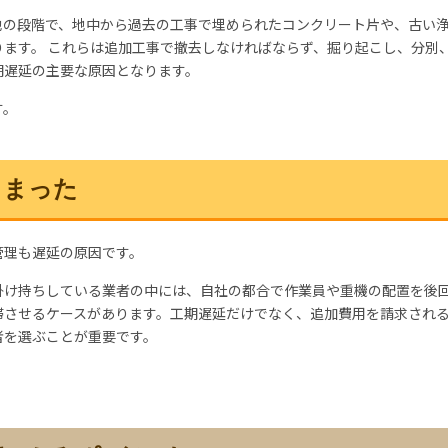
地の段階で、地中から過去の工事で埋められたコンクリート片や、古い
ます。 これらは追加工事で撤去しなければならず、掘り起こし、分別
期遅延の主要な原因となります。
す。
しまった
管理も遅延の原因です。
掛け持ちしている業者の中には、自社の都合で作業員や重機の配置を後
滞させるケースがあります。工期遅延だけでなく、追加費用を請求され
者を選ぶ
ことが重要です。