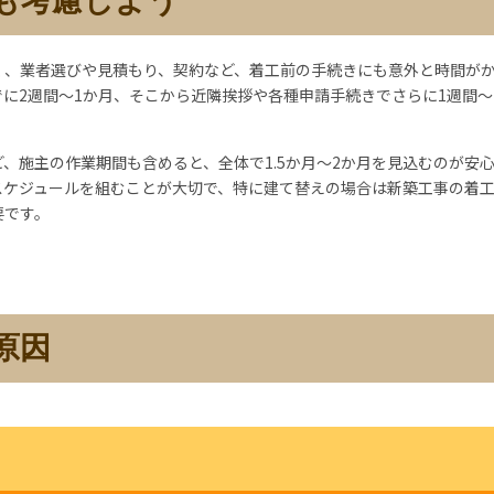
も考慮しよう
く、業者選びや見積もり、契約など、着工前の手続きにも意外と時間が
に2週間〜1か月、そこから近隣挨拶や各種申請手続きでさらに1週間〜
、施主の作業期間も含めると、全体で1.5か月〜2か月を見込むのが安
スケジュールを組む
ことが大切で、特に建て替えの場合は新築工事の着
要です。
原因