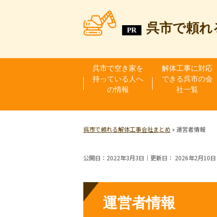
呉市で頼れ
呉市で空き家を
解体工事に対応
持っている人へ
できる呉市の会
の情報
社一覧
呉市で頼れる解体工事会社まとめ
»
運営者情報
公開日：
2022年3月3日
｜更新日：
2026年2月10日
運営者情報