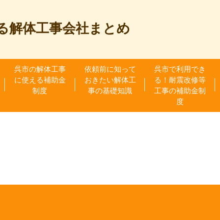
る解体工事会社まとめ
呉市の解体工事
依頼前に知って
呉市で利用でき
に使える補助金
おきたい解体工
る！耐震改修等
制度
事の基礎知識
工事の補助金制
度