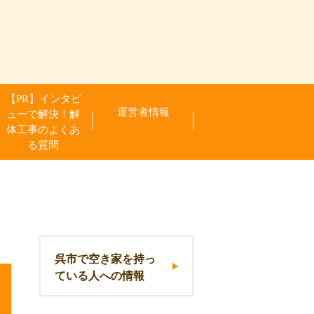
【PR】インタビ
運営者情報
ューで解決！解
体工事のよくあ
る質問
呉市で空き家を持っ
ている人への情報