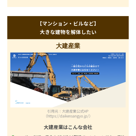
【マンション・ビルなど】
大きな建物を解体したい
大建産業
引用元：大建産業公式HP
（https://daikensangyo.jp/）
大建産業はこんな会社