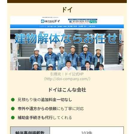
ドイ
引用元：ドイ公式HP
（http://doi-company.com/）
ドイはこんな会社
見積もり後の
追加料金一切なし
市外や遠方からの依頼
にも丁寧に対応
補助金手続きも代行
してくれる
103件
解体事例掲載数