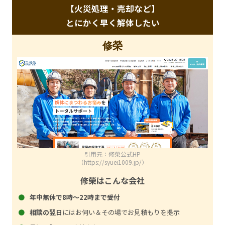
【火災処理・売却など】
とにかく早く解体したい
修榮
引用元：修榮公式HP
（https://syuei1009.jp/）
修榮はこんな会社
年中無休で8時～22時まで受付
相談の翌日
にはお伺い＆その場でお見積もりを提示