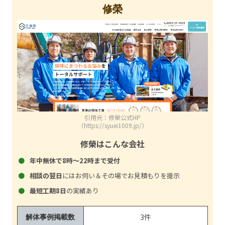
修榮
引用元：修榮公式HP
（https://syuei1009.jp/）
修榮はこんな会社
年中無休で8時～22時まで受付
相談の翌日
にはお伺い＆その場でお見積もりを提示
最短工期8日
の実績あり
3件
解体事例掲載数