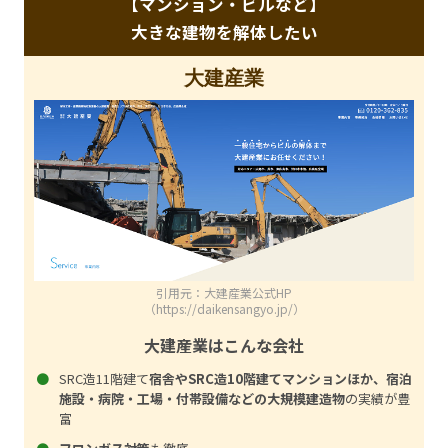
【マンション・ビルなど】
大きな建物を解体したい
大建産業
引用元：大建産業公式HP
（https://daikensangyo.jp/）
大建産業はこんな会社
SRC造11階建て
宿舎やSRC造10階建てマンションほか、宿泊
施設・病院・工場・付帯設備などの大規模建造物
の実績が豊
富