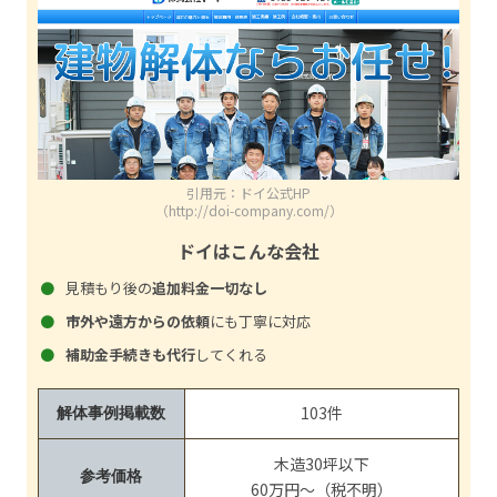
引用元：ドイ公式HP
（http://doi-company.com/）
ドイはこんな会社
見積もり後の
追加料金一切なし
市外や遠方からの依頼
にも丁寧に対応
補助金手続きも代行
してくれる
103件
解体事例掲載数
木造30坪以下
参考価格
60万円～（税不明）