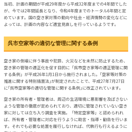
当初、計画の期間が平成29年度から平成32年度までの4年間でした
が、今では2年間延長となり、令和4年度までのトータル6年間と定
めています。国の空き家対策の動向や社会・経済情勢の変化などに
よっては、計画の内容など適宜見直しを行っているようです。
呉市空家等の適切な管理に関する条例
空き家の倒壊に伴う事故や犯罪、火災などを未然に防止するため、
空き家の管理の適正化を促す目的に「呉市空き家等の適正管理に関
する条例」が平成26年1月1日から施行されました。｢空家等対策の
推進に関する特別措置法｣が制定されたことで、平成27年7月27日
に｢呉市空家等の適切な管理に関する条例｣に改正されています。
空き家の所有者・管理者は、周辺の生活環境に悪影響を及ぼさない
ような管理の徹底が定められており、適切に管理されていない空き
家に対しては立ち入り調査を実施。「特定空家等」と認められれ
ば、所有者・管理者に対応を行うように助言・指導・勧告を行いま
す。それでも必要な処置を履行しなければ、代執行も行えるように