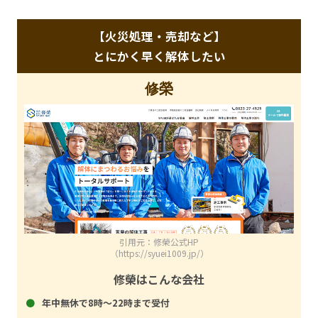
【火災処理・売却など】
とにかく早く解体したい
修榮
引用元：修榮公式HP
（https://syuei1009.jp/）
修榮はこんな会社
年中無休で8時～22時まで受付