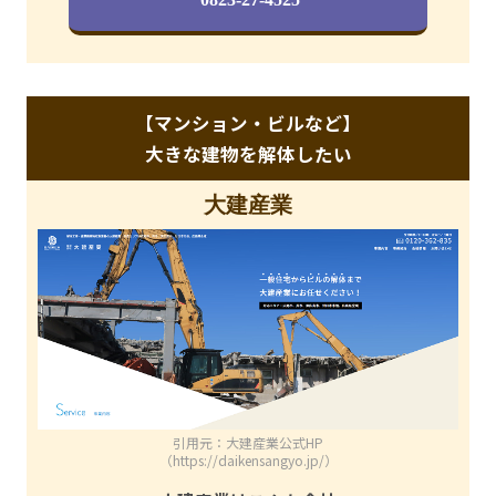
【マンション・ビルなど】
大きな建物を解体したい
大建産業
引用元：大建産業公式HP
（https://daikensangyo.jp/）