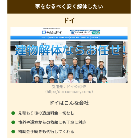
家をなるべく安く解体したい
ドイ
引用元：ドイ公式HP
（http://doi-company.com/）
ドイはこんな会社
見積もり後の
追加料金一切なし
市外や遠方からの依頼
にも丁寧に対応
補助金手続きも代行
してくれる