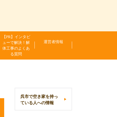
【PR】インタビ
運営者情報
ューで解決！解
体工事のよくあ
る質問
呉市で空き家を持っ
ている人への情報