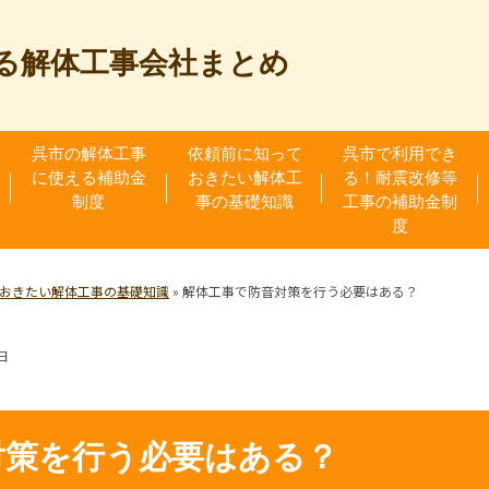
る解体工事会社まとめ
呉市の解体工事
依頼前に知って
呉市で利用でき
に使える補助金
おきたい解体工
る！耐震改修等
制度
事の基礎知識
工事の補助金制
度
おきたい解体工事の基礎知識
»
解体工事で防音対策を行う必要はある？
日
対策を行う必要はある？