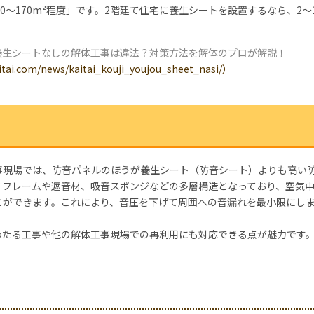
0〜170m²程度」です。2階建て住宅に養生シートを設置するなら、2～
養生シートなしの解体工事は違法？対策方法を解体のプロが解説！
itai.com/news/kaitai_kouji_youjou_sheet_nasi/）
事現場では、防音パネルのほうが養生シート（防音シート）よりも高い
ミフレームや遮音材、吸音スポンジなどの多層構造となっており、空気
とができます。これにより、音圧を下げて周囲への音漏れを最小限にし
わたる工事や他の解体工事現場での再利用にも対応できる点が魅力です