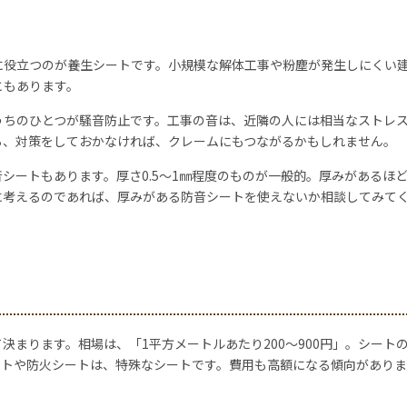
に役立つのが養生シートです。小規模な解体工事や粉塵が発生しにくい
ともあります。
うちのひとつが騒音防止です。工事の音は、近隣の人には相当なストレ
ら、対策をしておかなければ、クレームにもつながるかもしれません。
シートもあります。厚さ0.5～1㎜程度のものが一般的。厚みがあるほ
に考えるのであれば、厚みがある防音シートを使えないか相談してみて
決まります。相場は、「1平方メートルあたり200〜900円」。シート
ートや防火シートは、特殊なシートです。費用も高額になる傾向がありま