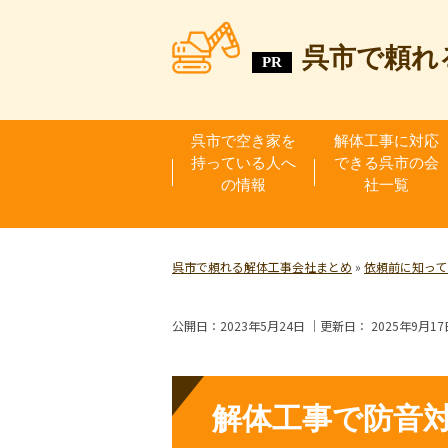
呉市で頼れ
呉市で空き家を
解体工事に対応
持っている人へ
できる呉市の会
の情報
社一覧
呉市で頼れる解体工事会社まとめ
»
依頼前に知って
公開日：
2023年5月24日
｜更新日：
2025年9月17
解体工事で防音