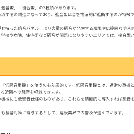
「遮音型」「複合型」の3種類があります。
吸収するの構造になっており、遮音型は音を物理的に遮断するのが特徴
併せ持った防音パネル。より大量の騒音が発生する現場や広範囲な防音
、学校や病院、住宅街など騒音が問題になりやすいエリアでは、複合型
、「低騒音重機」を使うのも効果的です。低騒音重機とは、通常の重機
よる近隣への騒音を軽減できます。
い機械にも低騒音仕様のものがあり、これらを積極的に導入すれば騒音
」も騒音対策に寄与するとして、建設業界での普及が進んでいます。