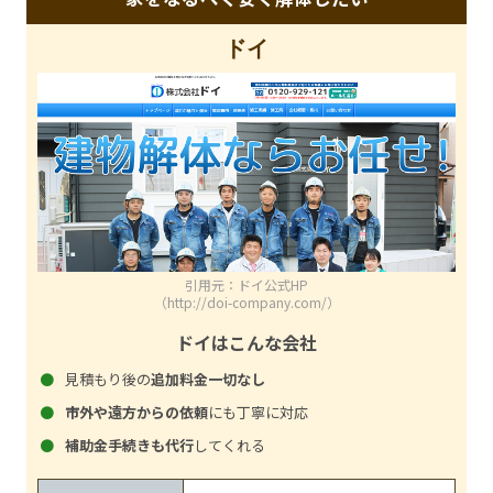
ドイ
引用元：ドイ公式HP
（http://doi-company.com/）
ドイはこんな会社
見積もり後の
追加料金一切なし
市外や遠方からの依頼
にも丁寧に対応
補助金手続きも代行
してくれる