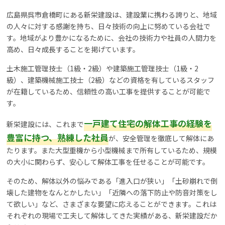
広島県呉市倉橋町にある新栄建設は、建設業に携わる誇りと、地域
の人々に対する感謝を持ち、日々技術の向上に努めている会社で
す。地域がより豊かになるために、会社の技術力や社員の人間力を
高め、日々成長することを掲げています。
土木施工管理技士（1級・2級）や建築施工管理技士（1級・2
級）、建築機械施工技士（2級）などの資格を有しているスタッフ
が在籍しているため、信頼性の高い工事を提供することが可能で
す。
一戸建て住宅の解体工事の経験を
新栄建設には、これまで
豊富に持つ、熟練した社員
が、安全管理を徹底して解体にあ
たります。また大型重機から小型機械まで所有しているため、規模
の大小に関わらず、安心して解体工事を任せることが可能です。
そのため、解体以外の悩みである「進入口が狭い」「土砂崩れで倒
壊した建物をなんとかしたい」「近隣への落下防止や防音対策をし
て欲しい」など、さまざまな要望に応えることができます。これは
それぞれの現場で工夫して解体してきた実績がある、新栄建設だか