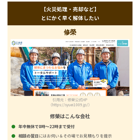
【火災処理・売却など】
とにかく早く解体したい
修榮
引用元：修榮公式HP
（https://syuei1009.jp/）
修榮はこんな会社
年中無休で8時～22時まで受付
相談の翌日
にはお伺い＆その場でお見積もりを提示