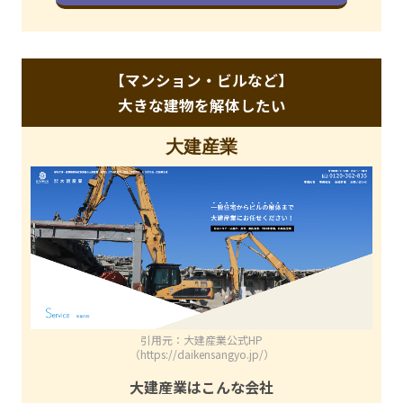
【マンション・ビルなど】
大きな建物を解体したい
大建産業
引用元：大建産業公式HP
（https://daikensangyo.jp/）
大建産業はこんな会社